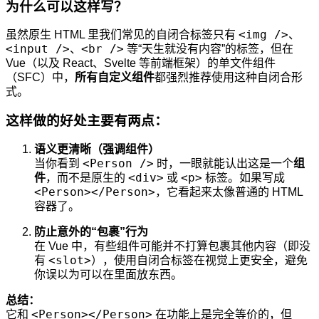
为什么可以这样写？
<img />
虽然原生 HTML 里我们常见的自闭合标签只有
、
<input />
<br />
、
等“天生就没有内容”的标签，但在
Vue（以及 React、Svelte 等前端框架）的单文件组件
（SFC）中，
所有自定义组件
都强烈推荐使用这种自闭合形
式。
这样做的好处主要有两点：
语义更清晰（强调组件）
<Person />
当你看到
时，一眼就能认出这是一个
组
<div>
<p>
件
，而不是原生的
或
标签。如果写成
<Person></Person>
，它看起来太像普通的 HTML
容器了。
防止意外的“包裹”行为
在 Vue 中，有些组件可能并不打算包裹其他内容（即没
<slot>
有
），使用自闭合标签在视觉上更安全，避免
你误以为可以在里面放东西。
总结：
<Person></Person>
它和
在功能上是完全等价的，但