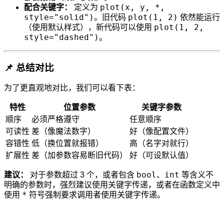
plot(x, y, *,
配合关键字：
定义为
style="solid")
plot(1, 2)
。旧代码
依然能运行
plot(1, 2,
（使用默认样式），新代码可以使用
style="dashed")
。
📌 总结对比
为了更直观地对比，我们可以看下表：
特性
位置参数
关键字参数
顺序
必须严格遵守
任意顺序
可读性
差（像魔法数字）
好（像配置文件）
容错性
低（换位置就报错）
高（名字对就行）
扩展性
差（加参数容易断旧代码）
好（可设默认值）
bool
int
建议：
对于参数超过 3 个，或者包含
、
等含义不
明确的参数时，强烈建议使用关键字传递，或者在函数定义中
*
使用
符号强制要求调用者使用关键字传递。