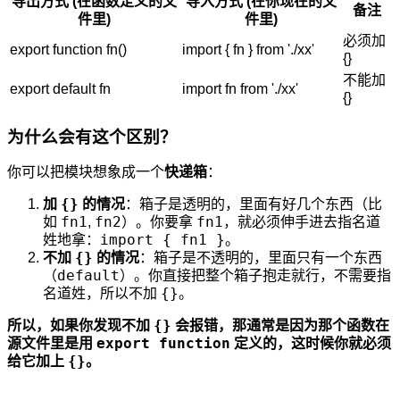
导出方式 (在函数定义的文
导入方式 (在你现在的文
备注
件里)
件里)
必须加
export function fn()
import { fn } from './xx'
{}
不能加
export default fn
import fn from './xx'
{}
为什么会有这个区别？
你可以把模块想象成一个
快递箱
：
{}
加
的情况
：箱子是透明的，里面有好几个东西（比
fn1
fn2
fn1
如
,
）。你要拿
，就必须伸手进去指名道
import { fn1 }
姓地拿：
。
{}
不加
的情况
：箱子是不透明的，里面只有一个东西
default
（
）。你直接把整个箱子抱走就行，不需要指
{}
名道姓，所以不加
。
{}
所以，如果你发现不加
会报错，那通常是因为那个函数在
export function
源文件里是用
定义的，这时候你就必须
{}
给它加上
。