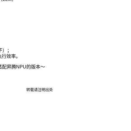
子）；
执行效率。
成适配昇腾NPU的版本～
转载请注明出处