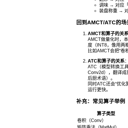
调味 → 对应
装盘称重 → 
回到AMCT/ATC的
AMCT和算子的关
AMCT做量化时，
度（INT8，像用
比如AMCT会把“卷
ATC和算子的关系
ATC（模型转换工具）
Conv2d），翻
后厨术语）。
同时ATC还会“优
运行更快。
补充：常见算子举例
算子类型
卷积（Conv）
矩阵乘法（MatMul）