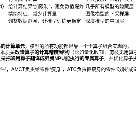
id）
给计算结果“加限制”，避免数值爆炸
几乎所有模型的隐藏层
精简特征，减少计算量
图像模型的下采样层
调整数据范围，让模型训练更稳定
深度模型的中间层
小的计算单元
，模型的所有功能都是靠一个个算子组合实现的；
，本质是
改造算子的计算精度/结构
（比如量化INT8、剪枝无用算
质是
把通用算子翻译成昇腾NPU能执行的专属算子
，并优化算子
件”，AMCT负责给零件“瘦身”，ATC负责把瘦身的零件“改装”