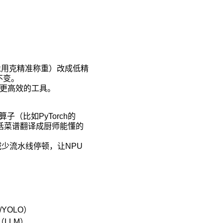
，像用克精准称重）改成低精
不变。
了个更高效的工具。
算子（比如PyTorch的
通话菜谱翻译成厨师能懂的
减少流水线停顿，让NPU
/YOLO）
LLM）