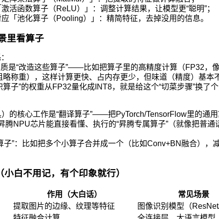
「激活函数算子（ReLU）」：调整计算结果，让模型更“聪明”；
对应「池化算子（Pooling）」：精简特征，去掉没用的信息。
场景里看算子
系
：
本质是“改造这些算子”——比如把算子里的高精度计算（FP32
两粗略称重），这样计算更快、占内存更少，但味道（精度）基本
积算子”的权重从FP32量化成INT8，就是给这个“切菜步骤”换
：
的核心工作是“翻译算子”——把PyTorch/TensorFlow里的通用
译成昇腾NPU芯片能直接看懂、执行的“昇腾专属算子”（就像把普
化算子”：比如把多个小算子合并成一个（比如Conv+BN融合），
（小白不用记，有个印象就行）
作用（大白话）
常见场景
提取图片的边缘、纹理等特征
图像识别模型（ResNet
特征融合计算
全连接层、大语言模型（