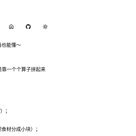
语也能懂～
是靠一个个算子拼起来
”）；
菜把食材分成小块）；