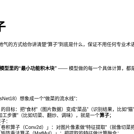
子
地气的方式给你讲清楚“算子”到底是什么，保证不用任何专业术
）
AI模型里的“最小功能积木块”
—— 模型做的每一个具体计算，都
sNet18）想象成一个“做菜的流水线”：
的目标：把“食材”（图片数据）变成“菜品”（识别结果，比如“猫
加工步骤”（比如切菜、翻炒、调味），就是一个
算子
；
算子：
「卷积算子（Conv2d）」：对图片像素做“特征提取”（就像切
「矩阵乘法算子（MatMul）」：把提取的特征做计算融合；