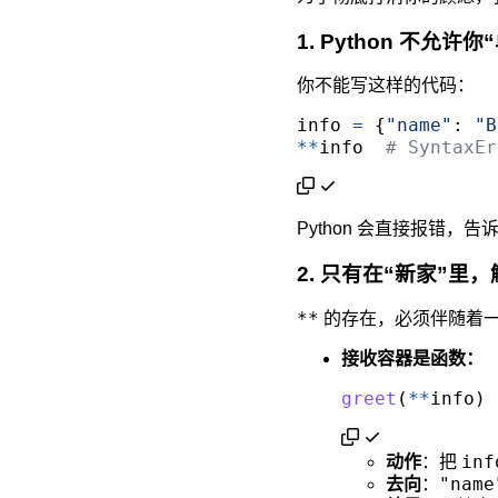
1. Python 不允许
你不能写这样的代码：
info
=
 {
"name"
: 
"B
*
*
info
# Syntax
Python 会直接报错，
2. 只有在“新家”里
**
的存在，必须伴随着一个*
接收容器是函数：
greet
(
**
info
)
inf
动作
：把
"name
去向
：