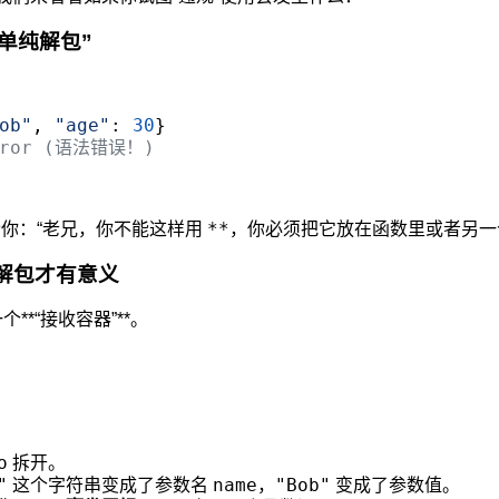
你“单纯解包”
ob"
, 
"age"
: 
30
Error (语法错误！)
**
告诉你：“老兄，你不能这样用
，你必须把它放在函数里或者另一
，解包才有意义
*“接收容器”**。
o
拆开。
"
name
"Bob"
这个字符串变成了参数名
，
变成了参数值。