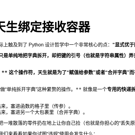
天生绑定接收容器
上触及到了 Python 设计哲学中一个非常核心的点：
“显式优于
只是单纯地把字典拆开，却把键的引号（也就是字符串属性）弄
**
：
这个操作符，天生就是为了“赋值给参数”或者“合并字典”
**
你
做“单纯拆开字典”这种累赘的操作。
就像是一个
专用的快递
出来，塞进函数的格子里（传参）。
出来，塞进另一个大包裹里（合并字典）。
把一堆散落的零件扔在地上让你自己捡（也就是你担心的“丢失原
我们来看看如果你试图“违规”使用会发生什么：