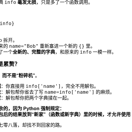
info
典
毫发无损
，只是多了一个函数调用。
：
info
}
o
拆开。
name="Bob"
{}
来的
重新塞进一个新的
里。
info
了一个
全新的、完整的字典
，和原来的
一模一样。
不是累赘？
，而不是“粉碎机”
。
info['name']
据
：你直接用
，完全不用解包。
name=info['name']
数
：解包帮你省去了写
的麻烦。
置
：解包帮你把两个字典揉在一起。
，因为 Python 强制规定：
包后的结果放到“新家”（函数或新字典）里的时候，才允许使用
七零八落，却找不到回家的路。