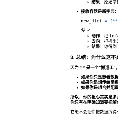
结果
：原始字
接收容器是新字典
new_dict
=
 {
**
inf
动作
：把
去向
：把拆出
结果
：你得到
3. 总结：为什么这
**
因为
是一个“搬运工”
如果你只是想看数
如果你是想传给函
如果你是想合并配
所以，你的担心其实是多余的
你只有在明确知道要把解
它绝不会让你把数据拆得