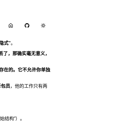
隐式”
。
丢了，那确实毫无意义，
而存在的。它不允许你单独
拆包员
，他的工作只有两
始结构”）。